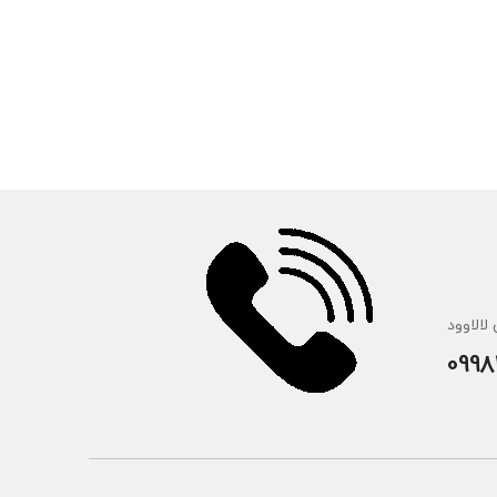
لالاوود
0998