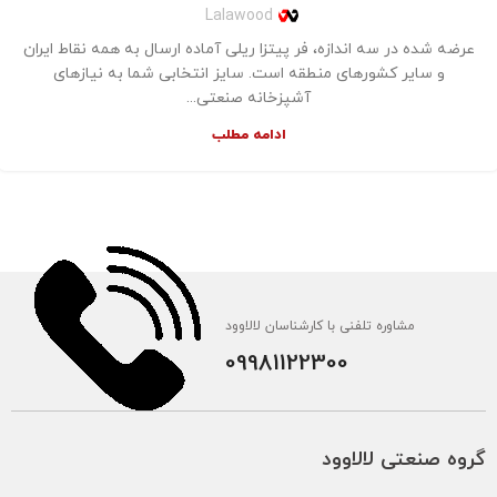
Lalawood
عرضه شده در سه اندازه، فر پیتزا ریلی آماده ارسال به همه نقاط ایران
و سایر کشورهای منطقه است. سایز انتخابی شما به نیازهای
آشپزخانه صنعتی...
ادامه مطلب
مشاوره تلفنی با کارشناسان لالاوود
09981122300
گروه صنعتی لالاوود