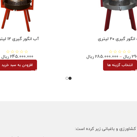
نگور گیری ۲۰ لیتری
آب انگور گیری ۱۲ لیتری
29
ریال
–
285.000.000
ریال
245.000.000
ریال
انتخاب گزینه ها
افزودن به سبد خرید