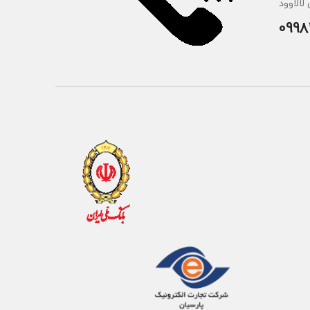
لالاوود
0998