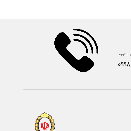
لالاوود
0998